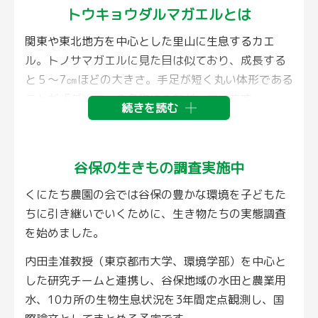
トウキョウダルマガエルとは
関東や東北地方を中心とした里山に生息するカエ
ル。トノサマガエルに見た目は似ており、成長する
と５～7㎝ほどの大きさ。手足が短く丸い体形である
ことが「ダルマ」の名称につながっています。
続きを読む
日本の稲作と里山環境に適応して繁殖してきたため
水田の減少や環境の変化により減少し、環境省レッ
ドリストにおいては準絶滅危惧に指定されていま
谷保の生きもの調査実施中
す。
くにたち農園の会では谷保の豊かな環境を子どもた
谷保では日常的にみられましたが、2020年代に激
ちに引き継いでいくために、生き物たちの実態調査
減。 調査の結果、国立市では「くにたちはたけん
を始めました。
ぼ」周辺以外では見つけることが困難となり 地域内
内田圭准教授（東京都市大学、環境学部）を中心と
での絶滅が危惧されています。
した研究チームと連携し、谷保地域の水田と農業用
水、10カ所の生物生息状況を3年間定点観測し、国