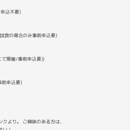
0/申込不要)
食試食の場合のみ事前申込要)
Mにて開催/事前申込要))
/事前申込要)
ンクより。 ご興味のある方は、
さい！