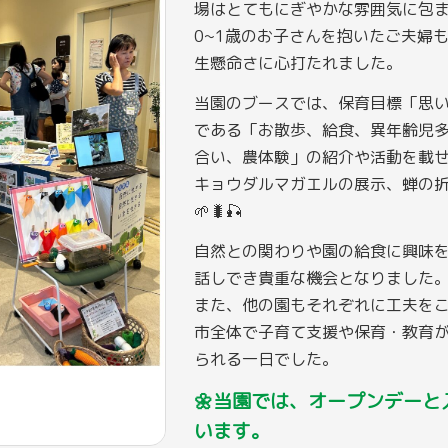
場はとてもにぎやかな雰囲気に包ま
0~1歳のお子さんを抱いたご夫婦
生懸命さに心打たれました。
当園のブースでは、保育目標「思
である「お散歩、給食、異年齢児
合い、農体験」の紹介や活動を載
キョウダルマガエルの展示、蝉の
🌱🐛🎣
自然との関わりや園の給食に興味
話しでき貴重な機会となりました
また、他の園もそれぞれに工夫を
市全体で子育て支援や保育・教育
られる一日でした。
🌼当園では、オープンデー
います。