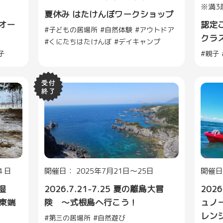
※満3
夏休み はたけんぼワークショップ
オー
認定
子どもの居場所
自然体験
アウトドア
クラ
くにたちはたけんぼ
デイキャンプ
子
親子
４日
開催日： 2025年7月21日～25日
開催日
湿
2026.7.21-7.25 夏の離島大冒
202
東端
険 ～式根島へ行こう！
ュノ
レン
第三の居場所
自然遊び