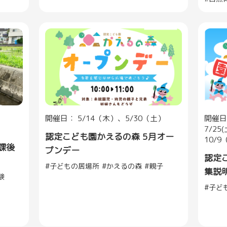
開催日： 5/14（木）、5/30（土）
開催日：
7/25
認定こども園かえるの森 5月オー
10/9
課後
プンデー
認定
子どもの居場所
かえるの森
親子
集説
験
子ど