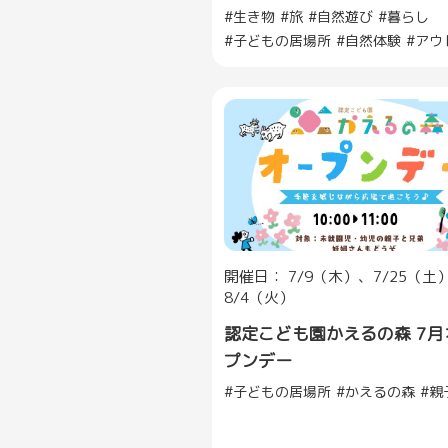
生き物
旅
自然遊び
暮らし
子どもの居場所
自然体験
アウ
開催日： 7/9（木）、7/25（土
8/4（火）
認定こども園かえるの森 7月
プンデー
子どもの居場所
かえるの森
親