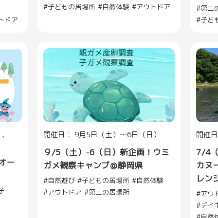
子どもの居場所
自然体験
アウトドア
第三
トドア
子ど
）、
開催日： 9月5日（土）～6日（日）
開催日
９/5（土）-6（日）新企画！ウミ
7/4
オー
ガメ観察キャンプ＠静岡県
カヌ
レンジ
自然遊び
子どもの居場所
自然体験
子
アウトドア
第三の居場所
アウ
デイ
自然