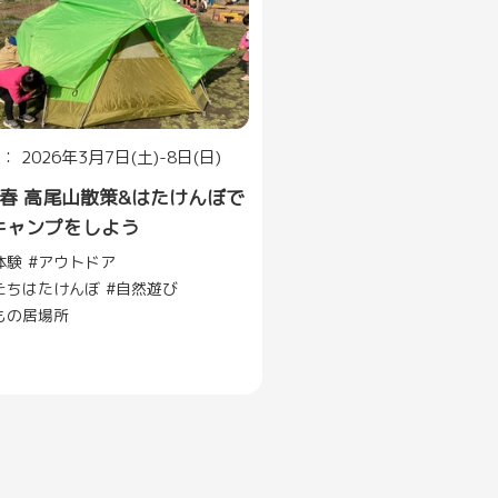
 2026年3月7日(土)-8日(日)
6春 高尾山散策&はたけんぼで
キャンプをしよう
体験
アウトドア
たちはたけんぼ
自然遊び
もの居場所