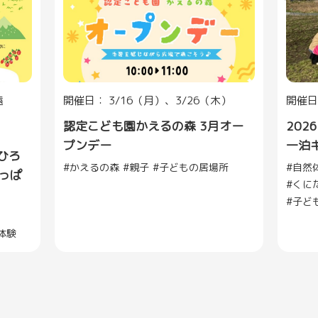
遠
開催日： 3/16（月）、3/26（木）
開催日：
認定こども園かえるの森 3月オー
202
プンデー
一泊
ひろ
かえるの森
親子
子どもの居場所
自然
っぱ
くに
子ど
体験