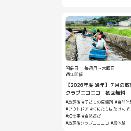
開催日： 毎週月〜木曜日
通年開催
【2026年度 通年】７月の放
クラブニコニコ 初回無料
放課後
子どもの居場所
自然体
アウトドア
くにたちはたけんぼ
畑仕事
自然遊び
放課後クラブニコニコ
農体験