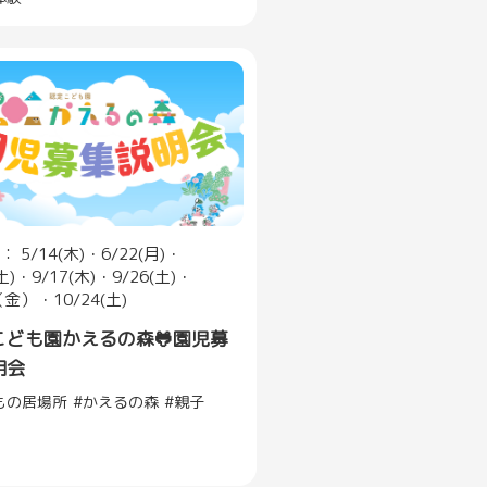
 5/14(木)・6/22(月)・
(土)・9/17(木)・9/26(土)・
（金）・10/24(土)
こども園かえるの森🐸園児募
明会
もの居場所
かえるの森
親子