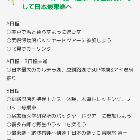
して日本最東端へ
A日程
○置戸で馬と暮らすように過ごす
○美幌博物館バックヤードツアーに参加しよう
○北見でカーリング
A日程・B日程共通
○日本最大のカルデラ湖、屈斜路湖でSUP体験&マイ温泉
掘り
B日程
○釧路湿原を探検！カヌー体験、木道トレッキング、ノ
ロッコ号乗車
○猛禽類医学研究所のバックヤードツアーに参加しよう
○霧多布岬で野生のラッコを探そう
○最東端・納沙布岬へ到達！日本の端っこ冒険旅 第一