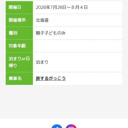
開催日
2026年7月28日～８月４日
開催場所
北海道
種別
親子子どものみ
対象年齢
泊まりor日
泊まり
帰り
事業名
旅するがっこう