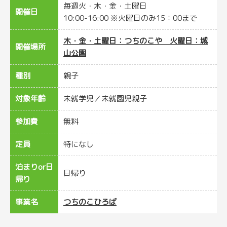
毎週火・木・金・土曜日
開催日
10:00-16:00 ※火曜日のみ15：00まで
木・金・土曜日：つちのこや 火曜日：城
開催場所
山公園
種別
親子
対象年齢
未就学児
未就園児親子
参加費
無料
定員
特になし
泊まりor日
日帰り
帰り
事業名
つちのこひろば