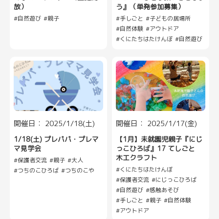
放）
う』（単発参加募集）
自然遊び
親子
手しごと
子どもの居場所
自然体験
アウトドア
くにたちはたけんぼ
自然遊び
開催日： 2025/1/18(土)
開催日： 2025/1/17(金)
1/18(土) プレパパ・プレマ
【1月】未就園児親子『にじ
マ見学会
っこひろば』17 てしごと
木工クラフト
保護者交流
親子
大人
くにたちはたけんぼ
つちのこひろば
つちのこや
保護者交流
にじっこひろば
自然遊び
感触あそび
手しごと
親子
自然体験
アウトドア