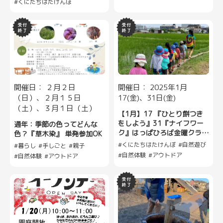
くにたちはたけんぼ
開催日： ２月２日
開催日： 2025年1月
（日）、２月１５日
17(金)、31日(金)
（土）、３月１日（土）
【1月】17 『ひとり餅つき
をしよう』31『ナイフワー
通年：季節の色ってどんな
ク』はっぱひろば金曜クラス
色？『草木染』 単発参加OK
（単発参加募集）
くにたちはたけんぼ
自然遊び
暮らし
手しごと
親子
自然体験
アウトドア
自然体験
アウトドア