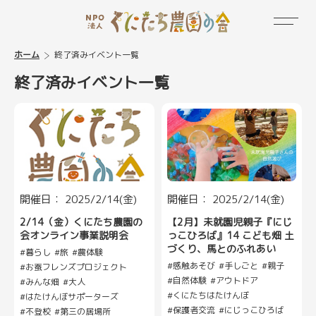
ホーム
終了済みイベント一覧
終了済みイベント一覧
開催日： 2025/2/14(金)
開催日： 2025/2/14(金)
2/14（金）くにたち農園の
【2月】未就園児親子『にじ
会オンライン事業説明会
っこひろば』14 こども畑 土
づくり、馬とのふれあい
暮らし
旅
農体験
感触あそび
手しごと
親子
お蚕フレンズプロジェクト
自然体験
アウトドア
みんな畑
大人
くにたちはたけんぼ
はたけんぼサポーターズ
保護者交流
にじっこひろば
不登校
第三の居場所