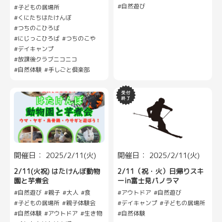
自然遊び
子どもの居場所
くにたちはたけんぼ
つちのこひろば
にじっこひろば
つちのこや
デイキャンプ
放課後クラブニコニコ
自然体験
手しごと倶楽部
開催日： 2025/2/11(火)
開催日： 2025/2/11(火)
2/11(火祝) はたけんぼ動物
2/11（祝・火）日帰りスキ
園と芋煮会
ーin富士見パノラマ
自然遊び
親子
大人
食
アウトドア
自然遊び
子どもの居場所
親子体験会
デイキャンプ
子どもの居場所
自然体験
アウトドア
生き物
自然体験