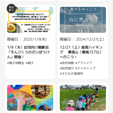
開催日： 2025/1/9(木)
開催日： 2024/12/21(土)
1/9（木）幼児向け観劇会
12/21（土）高尾ハイキン
「そんごくうのだいぼうけ
グ 景信山（標高727㍍）
ん」開催！
へ行こう！
親子体験会
親子
自然体験
アウトドア
自然遊び
デイキャンプ
子どもの居場所