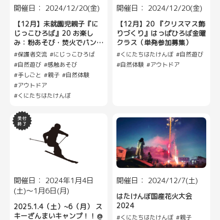
開催日： 2024/12/20(金)
開催日： 2024/12/20(金)
【12月】未就園児親子『に
【12月】20 『クリスマス飾
じっこひろば』20 お楽し
りづくり』はっぱひろば金曜
み：粉あそび・焚火でパンを
クラス（単発参加募集）
焼こう
保護者交流
にじっこひろば
くにたちはたけんぼ
自然遊び
自然遊び
感触あそび
自然体験
アウトドア
手しごと
親子
自然体験
アウトドア
くにたちはたけんぼ
開催日： 2024年1月4日
開催日： 2024/12/7(土)
(土)〜1月6日(月)
はたけんぼ国産花火大会
2024
2025.1.4（土）~6（月） ス
キーざんまいキャンプ！！＠
くにたちはたけんぼ
親子