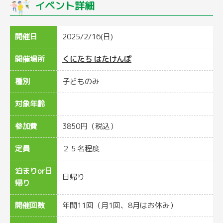
イベント詳細
開催日
2025/2/16(日)
開催場所
くにたち はたけんぼ
種別
子どものみ
対象年齢
参加費
3850円（税込）
定員
２５名程度
泊まりor日
日帰り
帰り
開催回数
年間11回（月1回、8月はお休み）