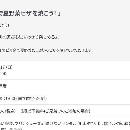
で夏野菜ピザを焼こう！ 」
よう！
用水遊びも思いっきり楽しめるよ！
ぼのピザ窯で夏野菜たっぷりのピザを焼いていただきます！
、17（日）
:00
程度
たけんぼ（国立市谷保661）
円/1人（税込） 3歳以下無料(ご兄弟でのご参加の場合)
い服装、マリンシューズor脱げないサンダル（用水遊び用）、帽子、水筒、着
用）、飲み物