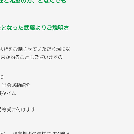
をご希望の方、どなたでも
長となった武藤よりご説明さ
大枠をお話させていただく場にな
出来かねることもございますの
00-13:00
会活動紹介
タイム
定
受け付けます
m） ※参加者の皆様には別途メ