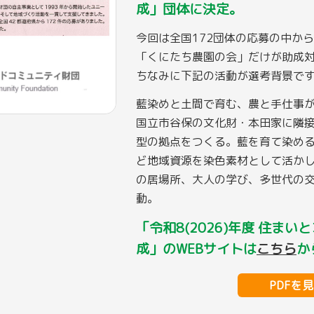
成」団体に決定。
今回は全国172団体の応募の中から
「くにたち農園の会」だけが助成
ちなみに下記の活動が選考背景で
藍染めと土間で育む、農と手仕事
国立市谷保の文化財・本田家に隣
型の拠点をつくる。藍を育て染め
ど地域資源を染色素材として活か
の居場所、大人の学び、多世代の
動。
「令和8(2026)年度 住ま
成」のWEBサイトは
こちら
か
PDFを