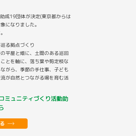
助成19団体が決定(東京都からは
対象になりました。
す。
が巡る拠点づくり
接の平屋と畑に、土間のある巡回
ることを軸に、落ち葉や剪定枝な
しながら、季節の手仕事、子ども
交流が自然とつながる場を育む活
いとコミュニティづくり活動助
ら
見る