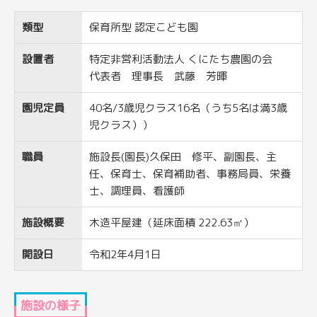
類型
保育所型 認定こども園
設置者
特定非営利活動法人 くにたち農園の会
代表者 理事長 武藤 芳暉
園児定員
40名/3歳児クラス16名（うち5名は満3歳
児クラス））
職員
施設長(園長)久保田 修平、副園長、主
任、保育士、保育補助者、事務局員、栄養
士、調理員、看護師
施設概要
木造平屋建（延床面積 222.63㎡）
開設日
令和2年4月1日
施設の様子