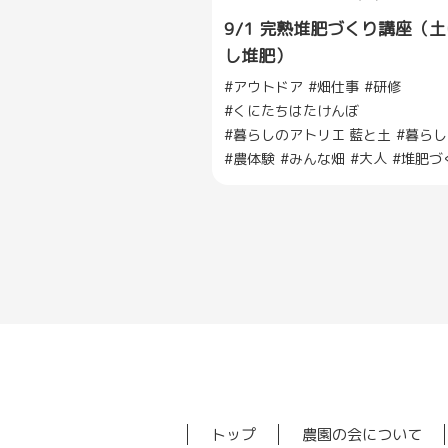
9/1 完熟堆肥づくり講座（
し堆肥）
アウトドア
畑仕事
研修
くにたちはたけんぼ
暮らしのアトリエ 藍と土
暮らし
農体験
みんな畑
大人
堆肥づ
トップ
農園の会について