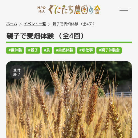
ホーム
イベント一覧
親子で麦畑体験 （全4回）
親子で麦畑体験 （全4回）
農体験
親子
食
自然体験
畑仕事
親子体験会