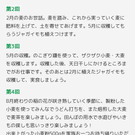
第2回
2月の麦のお世話。麦を踏み、これから実っていく麦に
肥料を上げて、土を寄せてあげます。5月に収穫しても
らうジャガイモも植えつけます。
第3回
5月の収穫。のこぎり鎌を使って、ザクザク小麦・大麦
を収穫します。収穫した後、天日干しにかけるところま
でがお仕事です。そのあとは2月に植えたジャガイモも
収穫して、実食しましょう。
第4回
8月終わりの稲の花が咲き熟していく季節に、製粉した
小麦を使ってみんなでうどん打ちを、また焙煎した大麦
で麦茶を楽しみましょう。田んぼの用水で水遊びやいき
もの探しも思いっきり楽しみましょう！
出来上がった小麦粉500gを家族お一つお持ち帰りいただ