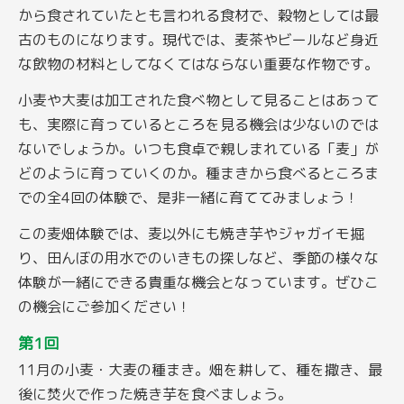
から食されていたとも言われる食材で、穀物としては最
古のものになります。現代では、麦茶やビールなど身近
な飲物の材料としてなくてはならない重要な作物です。
小麦や大麦は加工された食べ物として見ることはあって
も、実際に育っているところを見る機会は少ないのでは
ないでしょうか。いつも食卓で親しまれている「麦」が
どのように育っていくのか。種まきから食べるところま
での全4回の体験で、是非一緒に育ててみましょう！
この麦畑体験では、麦以外にも焼き芋やジャガイモ掘
り、田んぼの用水でのいきもの探しなど、季節の様々な
体験が一緒にできる貴重な機会となっています。ぜひこ
の機会にご参加ください！
第1回
11月の小麦・大麦の種まき。畑を耕して、種を撒き、最
後に焚火で作った焼き芋を食べましょう。