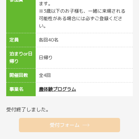
ます。
※3歳以下のお子様も、一緒に来場される
可能性がある場合には必ずご登録くださ
い。
定員
各回40名
泊まりor日
日帰り
帰り
開催回数
全4回
事業名
農体験プログラム
受付終了しました。
受付フォーム