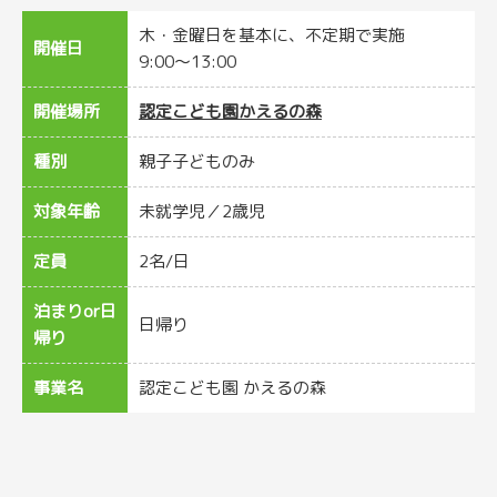
木・金曜日を基本に、不定期で実施
開催日
9:00～13:00
開催場所
認定こども園かえるの森
種別
親子子どものみ
対象年齢
未就学児
2歳児
定員
2名/日
泊まりor日
日帰り
帰り
事業名
認定こども園 かえるの森